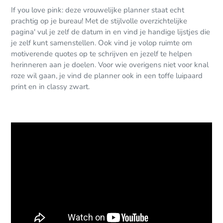
If you love pink: deze vrouwelijke planner staat echt
prachtig op je bureau! Met de stijlvolle overzichtelijke
pagina' vul je zelf de datum in en vind je handige lijstjes die
je zelf kunt samenstellen. Ook vind je volop ruimte om
motiverende quotes op te schrijven en jezelf te helpen
herinneren aan je doelen. Voor wie overigens niet voor knal
roze wil gaan, je vind de planner ook in een toffe luipaard
print en in classy zwart.