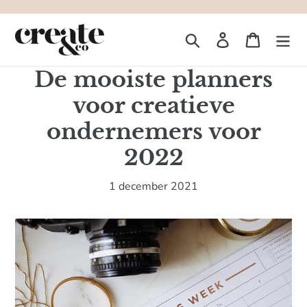
Meteen
naar
Zoeken
Aanmelden
Winkelw
de
inhoud
De mooiste planners
voor creatieve
ondernemers voor
2022
1 december 2021