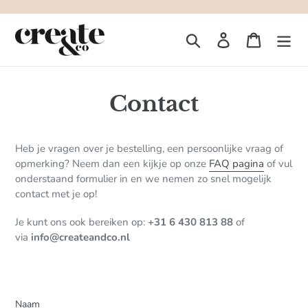
Meteen
naar
Zoeken
Aanmelden
Winkelw
de
inhoud
Contact
Heb je vragen over je bestelling, een persoonlijke vraag of
opmerking? Neem dan een kijkje op onze
FAQ pagina
of vul
onderstaand formulier in en we nemen zo snel mogelijk
contact met je op!
Je kunt ons ook bereiken op:
+31 6 430 813 88
of
via
info@createandco.nl
Naam