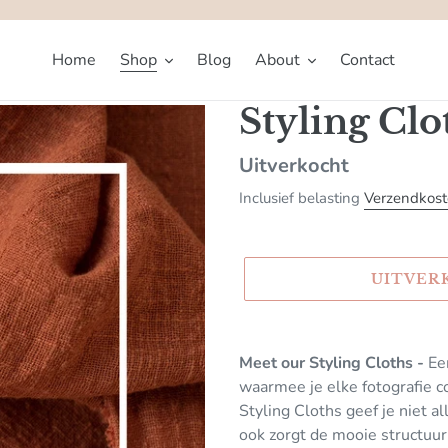
Home
Shop
Blog
About
Contact
Styling Clo
Beschikbaarheid
Uitverkocht
Inclusief belasting
Verzendkos
UITVER
Product
toegevoegen
Meet our Styling Cloths -
Ee
aan
waarmee je elke fotografie c
uw
Styling Cloths geef je niet a
winkelwagen
ook zorgt de mooie structuur 