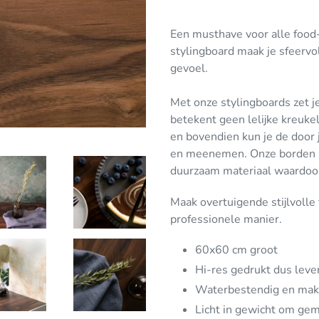
Product
toegevoegen
Een musthave voor alle food
aan
stylingboard maak je sfeervol
uw
gevoel.
winkelwagen
Met onze stylingboards zet j
betekent geen lelijke kreuke
en bovendien kun je de door 
en meenemen. Onze
borden
duurzaam materiaal waardoor
Maak overtuigende stijlvolle 
professionele manier.
60x60 cm groot
Hi-res gedrukt dus leve
Waterbestendig en m
ak
Licht in gewicht om gem