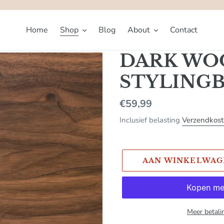
Home
Shop
Blog
About
Contact
DARK WO
STYLING
Normale
€59,99
prijs
Inclusief belasting
Verzendkos
AAN WINKELWAG
Meer betali