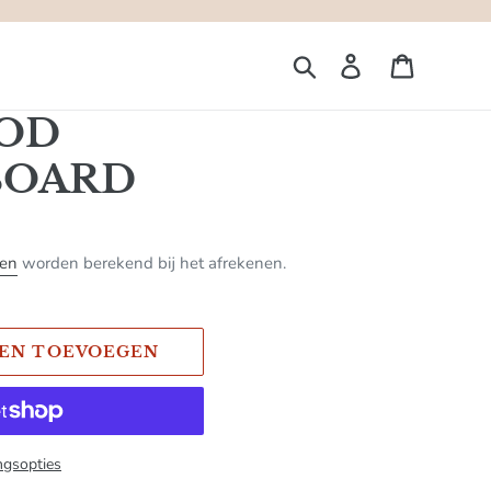
Zoeken
Aanmelden
Winkelw
OD
BOARD
ten
worden berekend bij het afrekenen.
EN TOEVOEGEN
ngsopties