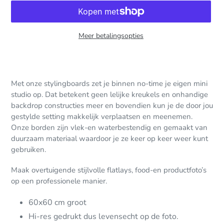
Meer betalingsopties
Product
toegevoegen
aan
Met onze stylingboards zet je binnen no-time je eigen mini
uw
studio op. Dat betekent geen lelijke kreukels en onhandige
winkelwagen
backdrop constructies meer en bovendien kun je de door jou
gestylde setting makkelijk verplaatsen en meenemen.
Onze
borden
zijn vlek-en waterbestendig en gemaakt van
duurzaam materiaal waardoor je ze keer op keer weer kunt
gebruiken.
Maak overtuigende stijlvolle flatlays, food-en productfoto’s
op een professionele manier.
60x60 cm groot
Hi-res gedrukt dus levensecht op de foto.