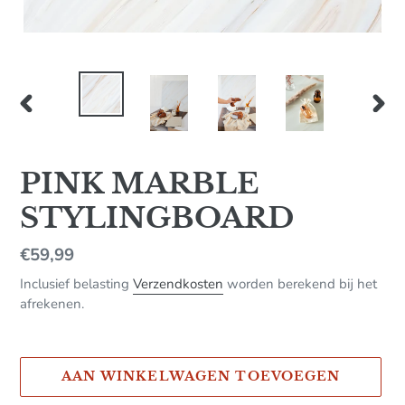
VORIGE
VOL
DIA
DIA
PINK MARBLE
STYLINGBOARD
Normale
€59,99
prijs
Inclusief belasting
Verzendkosten
worden berekend bij het
afrekenen.
AAN WINKELWAGEN TOEVOEGEN