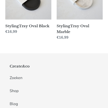
StylingTray Oval Black
StylingTray Oval
Normale
€16,99
Marble
prijs
Normale
€16,99
prijs
Create&co
Zoeken
Shop
Blog