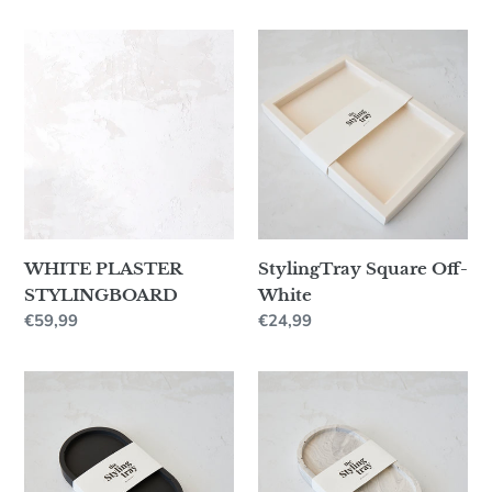
prijs
prijs
WHITE
StylingTray
PLASTER
Square
STYLINGBOARD
Off-
White
WHITE PLASTER
StylingTray Square Off-
STYLINGBOARD
White
Normale
€59,99
Normale
€24,99
prijs
prijs
StylingTray
StylingTray
Oval
Oval
Black
Marble