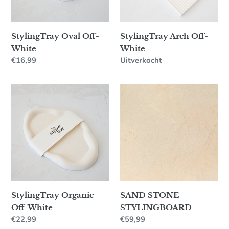
e
:
StylingTray Oval Off-
StylingTray Arch Off-
White
White
Normale
€16,99
Beschikbaarheid
Uitverkocht
prijs
StylingTray
SAND
Organic
STONE
Off-
STYLINGBOARD
White
StylingTray Organic
SAND STONE
Off-White
STYLINGBOARD
Normale
€22,99
Normale
€59,99