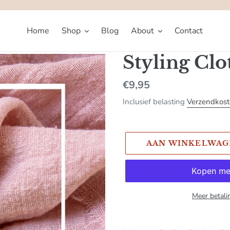
Home
Shop
Blog
About
Contact
Styling Clo
Normale
€9,95
prijs
Inclusief belasting
Verzendkos
AAN WINKELWAG
Meer betali
Product
toegevoegen