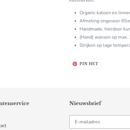
Kenmerken:
Organic katoen en linne
Afmeting ongeveer 65
Handmade, hierdoor kun
(Hand) wassen op max. 
Strijken op lage temper
PINNEN
PIN HET
OP
PINTEREST
ntenservice
Nieuwsbrief
act