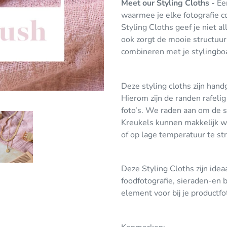
Meet our Styling Cloths -
Ee
aan
waarmee je elke fotografie c
uw
Styling Cloths geef je niet a
winkelwagen
ook zorgt de mooie structuur 
combineren met je stylingbo
Deze styling cloths zijn han
Hierom zijn de randen rafelig
foto’s. We raden aan om de s
Kreukels kunnen makkelijk w
of op lage temperatuur te str
Deze Styling Cloths zijn ide
foodfotografie, sieraden-en b
element voor bij je productfo