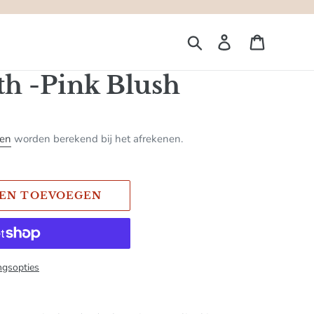
Zoeken
Aanmelden
Winkelw
th -Pink Blush
ten
worden berekend bij het afrekenen.
EN TOEVOEGEN
ngsopties