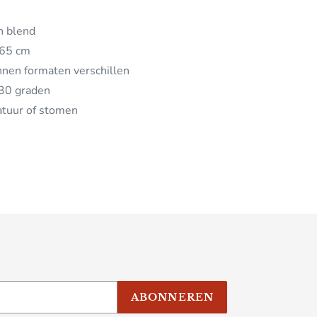
n blend
x65 cm
nen formaten verschillen
30 graden
atuur of stomen
ABONNEREN